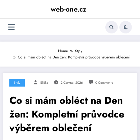
Skip
web-one.cz
to
content
Home
Styly
Co si mám obléct na Den žen: Kompletní průvodce výběrem oblečení
Styly
Eliška
2 Června, 2026
0 Comments
Co si mám obléct na Den
žen: Kompletní průvodce
výběrem oblečení