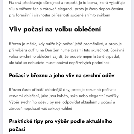
Fialová představuje důstojnost a respekt. Je to barva, která vyjadřuje
sílu a vážnost žen a zároveň eleganci, proto je často doporučována
pro formální i slavnostní příležitosti spojené s tímto svátkem.
Vliv počasí na volbu oblečení
Březen je měsíc, kdy může být počasí ještě proměnlivé, a proto je
při výběru outfitu na Den žen nutné zvážit i tuto skutečnost. Správná
volba svrchního oblečení zajistí, že budete nejen krásně vypadat,
ale také se nebudete muset obávat nepříznivých podmínek.
Počasí v březnu a jeho vliv na svrchní oděv
Březen často přináší chladnější dny, proto je rozumné počítat s
vrstvami oblečení, jako jsou kabáty, saka nebo elegantní svetříky.
Výběr svrchního oděvu by měl odpovídat aktuálnímu počasí a
zároveň nepokazit váš celkový vzhled.
Praktické tipy pro výběr podle aktuálního
počasí