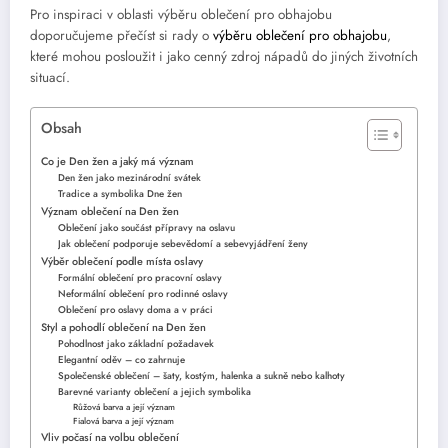
Pro inspiraci v oblasti výběru oblečení pro obhajobu
doporučujeme přečíst si rady o
výběru oblečení pro obhajobu
,
které mohou posloužit i jako cenný zdroj nápadů do jiných životních
situací.
Obsah
Co je Den žen a jaký má význam
Den žen jako mezinárodní svátek
Tradice a symbolika Dne žen
Význam oblečení na Den žen
Oblečení jako součást přípravy na oslavu
Jak oblečení podporuje sebevědomí a sebevyjádření ženy
Výběr oblečení podle místa oslavy
Formální oblečení pro pracovní oslavy
Neformální oblečení pro rodinné oslavy
Oblečení pro oslavy doma a v práci
Styl a pohodlí oblečení na Den žen
Pohodlnost jako základní požadavek
Elegantní oděv – co zahrnuje
Společenské oblečení – šaty, kostým, halenka a sukně nebo kalhoty
Barevné varianty oblečení a jejich symbolika
Růžová barva a její význam
Fialová barva a její význam
Vliv počasí na volbu oblečení