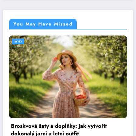
You May Have Missed
STYLY
Jak se obléct na svatbu bez hostiny:
praktický průvodce vhodným oblečením