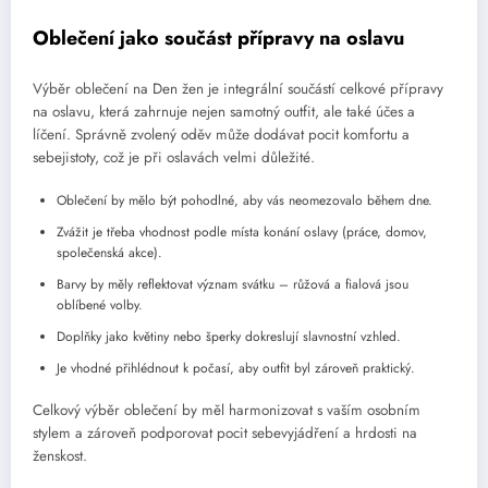
Oblečení jako součást přípravy na oslavu
Výběr oblečení na Den žen je integrální součástí celkové přípravy
na oslavu, která zahrnuje nejen samotný outfit, ale také účes a
líčení. Správně zvolený oděv může dodávat pocit komfortu a
sebejistoty, což je při oslavách velmi důležité.
Oblečení by mělo být pohodlné, aby vás neomezovalo během dne.
Zvážit je třeba vhodnost podle místa konání oslavy (práce, domov,
společenská akce).
Barvy by měly reflektovat význam svátku – růžová a fialová jsou
oblíbené volby.
Doplňky jako květiny nebo šperky dokreslují slavnostní vzhled.
Je vhodné přihlédnout k počasí, aby outfit byl zároveň praktický.
Celkový výběr oblečení by měl harmonizovat s vaším osobním
stylem a zároveň podporovat pocit sebevyjádření a hrdosti na
ženskost.