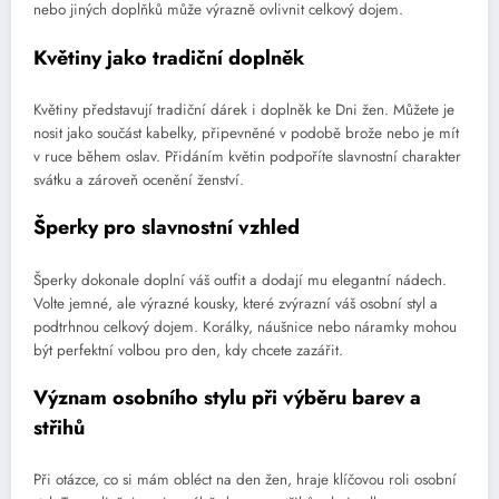
nebo jiných doplňků může výrazně ovlivnit celkový dojem.
Květiny jako tradiční doplněk
Květiny představují tradiční dárek i doplněk ke Dni žen. Můžete je
nosit jako součást kabelky, připevněné v podobě brože nebo je mít
v ruce během oslav. Přidáním květin podpoříte slavnostní charakter
svátku a zároveň ocenění ženství.
Šperky pro slavnostní vzhled
Šperky dokonale doplní váš outfit a dodají mu elegantní nádech.
Volte jemné, ale výrazné kousky, které zvýrazní váš osobní styl a
podtrhnou celkový dojem. Korálky, náušnice nebo náramky mohou
být perfektní volbou pro den, kdy chcete zazářit.
Význam osobního stylu při výběru barev a
střihů
Při otázce, co si mám obléct na den žen, hraje klíčovou roli osobní