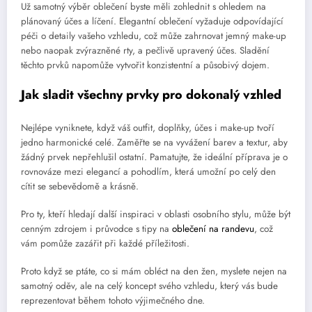
Už samotný výběr oblečení byste měli zohlednit s ohledem na
plánovaný účes a líčení. Elegantní oblečení vyžaduje odpovídající
péči o detaily vašeho vzhledu, což může zahrnovat jemný make-up
nebo naopak zvýrazněné rty, a pečlivě upravený účes. Sladění
těchto prvků napomůže vytvořit konzistentní a působivý dojem.
Jak sladit všechny prvky pro dokonalý vzhled
Nejlépe vyniknete, když váš outfit, doplňky, účes i make-up tvoří
jedno harmonické celé. Zaměřte se na vyvážení barev a textur, aby
žádný prvek nepřehlušil ostatní. Pamatujte, že ideální příprava je o
rovnováze mezi elegancí a pohodlím, která umožní po celý den
cítit se sebevědomě a krásně.
Pro ty, kteří hledají další inspiraci v oblasti osobního stylu, může být
cenným zdrojem i průvodce s tipy na
oblečení na randevu
, což
vám pomůže zazářit při každé příležitosti.
Proto když se ptáte, co si mám obléct na den žen, myslete nejen na
samotný oděv, ale na celý koncept svého vzhledu, který vás bude
reprezentovat během tohoto výjimečného dne.