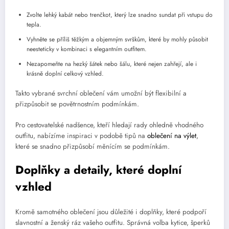
Zvolte lehký kabát nebo trenčkot, který lze snadno sundat při vstupu do
tepla.
Vyhněte se příliš těžkým a objemným svrškům, které by mohly působit
neesteticky v kombinaci s elegantním outfitem.
Nezapomeňte na hezký šátek nebo šálu, které nejen zahřejí, ale i
krásně doplní celkový vzhled.
Takto vybrané svrchní oblečení vám umožní být flexibilní a
přizpůsobit se povětrnostním podmínkám.
Pro cestovatelské nadšence, kteří hledají rady ohledně vhodného
outfitu, nabízíme inspiraci v podobě tipů na
oblečení na výlet
,
které se snadno přizpůsobí měnícím se podmínkám.
Doplňky a detaily, které doplní
vzhled
Kromě samotného oblečení jsou důležité i doplňky, které podpoří
slavnostní a ženský ráz vašeho outfitu. Správná volba kytice, šperků