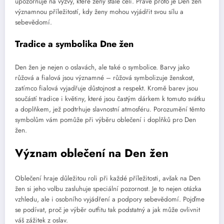
upozorňuje na výzvy, které ženy stále čelí. Právě proto je Den žen
významnou příležitostí, kdy ženy mohou vyjádřit svou sílu a
sebevědomí.
Tradice a symbolika Dne žen
Den žen je nejen o oslavách, ale také o symbolice. Barvy jako
růžová a fialová jsou významné – růžová symbolizuje ženskost,
zatímco fialová vyjadřuje důstojnost a respekt. Kromě barev jsou
součástí tradice i květiny, které jsou častým dárkem k tomuto svátku
a doplňkem, jež podtrhuje slavnostní atmosféru. Porozumění těmto
symbolům vám pomůže při výběru oblečení i doplňků pro Den
žen.
Význam oblečení na Den žen
Oblečení hraje důležitou roli při každé příležitosti, avšak na Den
žen si jeho volbu zasluhuje speciální pozornost. Je to nejen otázka
vzhledu, ale i osobního vyjádření a podpory sebevědomí. Pojďme
se podívat, proč je výběr outfitu tak podstatný a jak může ovlivnit
váš zážitek z oslav.