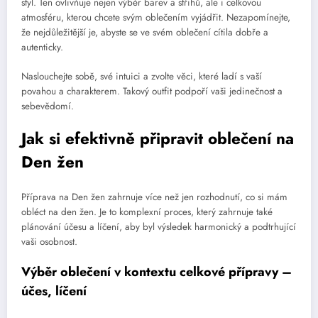
styl. Ten ovlivňuje nejen výběr barev a střihů, ale i celkovou
atmosféru, kterou chcete svým oblečením vyjádřit. Nezapomínejte,
že nejdůležitější je, abyste se ve svém oblečení cítila dobře a
autenticky.
Naslouchejte sobě, své intuici a zvolte věci, které ladí s vaší
povahou a charakterem. Takový outfit podpoří vaši jedinečnost a
sebevědomí.
Jak si efektivně připravit oblečení na
Den žen
Příprava na Den žen zahrnuje více než jen rozhodnutí, co si mám
obléct na den žen. Je to komplexní proces, který zahrnuje také
plánování účesu a líčení, aby byl výsledek harmonický a podtrhující
vaši osobnost.
Výběr oblečení v kontextu celkové přípravy –
účes, líčení