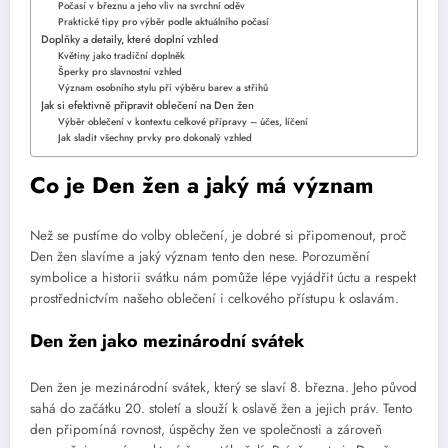
Počasí v březnu a jeho vliv na svrchní oděv
Praktické tipy pro výběr podle aktuálního počasí
Doplňky a detaily, které doplní vzhled
Květiny jako tradiční doplněk
Šperky pro slavnostní vzhled
Význam osobního stylu při výběru barev a střihů
Jak si efektivně připravit oblečení na Den žen
Výběr oblečení v kontextu celkové přípravy – účes, líčení
Jak sladit všechny prvky pro dokonalý vzhled
Co je Den žen a jaký má význam
Než se pustíme do volby oblečení, je dobré si připomenout, proč
Den žen slavíme a jaký význam tento den nese. Porozumění
symbolice a historii svátku nám pomůže lépe vyjádřit úctu a respekt
prostřednictvím našeho oblečení i celkového přístupu k oslavám.
Den žen jako mezinárodní svátek
Den žen je mezinárodní svátek, který se slaví 8. března. Jeho původ
sahá do začátku 20. století a slouží k oslavě žen a jejich práv. Tento
den připomíná rovnost, úspěchy žen ve společnosti a zároveň