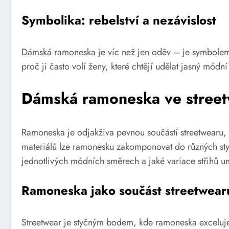
Symbolika: rebelství a nezávislost
Dámská ramoneska je víc než jen oděv – je symbolem sv
proč ji často volí ženy, které chtějí udělat jasný mód
Dámská ramoneska ve streetw
Ramoneska je odjakživa pevnou součástí streetwearu, n
materiálů lze ramonesku zakomponovat do různých sty
jednotlivých módních směrech a jaké variace střihů u
Ramoneska jako součást streetwear
Streetwear je styčným bodem, kde ramoneska exceluje n