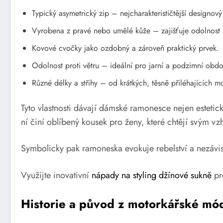
Typický asymetrický zip – nejcharakterističtější designov
Vyrobena z pravé nebo umělé kůže – zajišťuje odolnost 
Kovové cvočky jako ozdobný a zároveň praktický prvek.
Odolnost proti větru – ideální pro jarní a podzimní obdo
Různé délky a střihy – od krátkých, těsně přiléhajících 
Tyto vlastnosti dávají dámské ramonesce nejen estetic
ní činí oblíbený kousek pro ženy, které chtějí svým vz
Symbolicky pak ramoneska evokuje rebelství a nezávisl
Využijte inovativní
nápady na styling džínové sukně
pro
Historie a původ z motorkářské mó