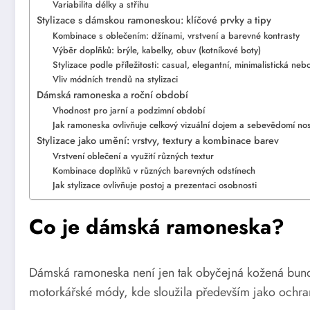
Variabilita délky a střihu
Stylizace s dámskou ramoneskou: klíčové prvky a tipy
Kombinace s oblečením: džínami, vrstvení a barevné kontrasty
Výběr doplňků: brýle, kabelky, obuv (kotníkové boty)
Stylizace podle příležitosti: casual, elegantní, minimalistická neb
Vliv módních trendů na stylizaci
Dámská ramoneska a roční období
Vhodnost pro jarní a podzimní období
Jak ramoneska ovlivňuje celkový vizuální dojem a sebevědomí nos
Stylizace jako umění: vrstvy, textury a kombinace barev
Vrstvení oblečení a využití různých textur
Kombinace doplňků v různých barevných odstínech
Jak stylizace ovlivňuje postoj a prezentaci osobnosti
Co je dámská ramoneska?
Dámská ramoneska není jen tak obyčejná kožená bunda. 
motorkářské módy, kde sloužila především jako ochrana