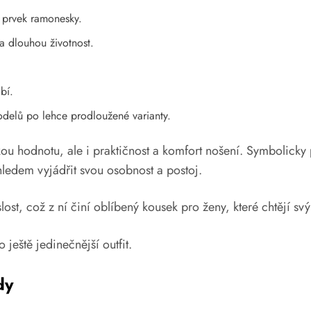
ý prvek ramonesky.
a dlouhou životnost.
bí.
modelů po lehce prodloužené varianty.
kou hodnotu, ale i praktičnost a komfort nošení. Symbolicky 
hledem vyjádřit svou osobnost a postoj.
ost, což z ní činí oblíbený kousek pro ženy, které chtějí sv
 ještě jedinečnější outfit.
dy