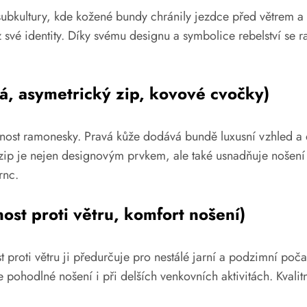
ubkultury, kde kožené bundy chránily jezdce před větrem a 
z své identity. Díky svému designu a symbolice rebelství se
á, asymetrický zip, kovové cvočky)
kčnost ramonesky. Pravá kůže dodává bundě luxusní vzhled a
ý zip je nejen designovým prvkem, ale také usnadňuje nošení
rnc.
st proti větru, komfort nošení)
proti větru ji předurčuje pro nestálé jarní a podzimní poč
pohodlné nošení i při delších venkovních aktivitách. Kvalit