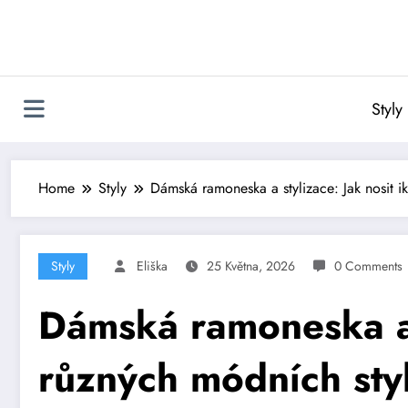
Skip
to
content
Styly
Home
Styly
Dámská ramoneska a stylizace: Jak nosit i
Styly
Eliška
25 Května, 2026
0 Comments
Dámská ramoneska a s
různých módních sty