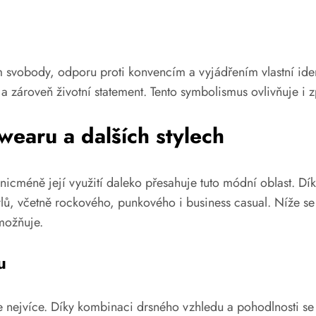
obody, odporu proti konvencím a vyjádřením vlastní identit
ní a zároveň životní statement. Tento symbolismus ovlivňuje i
earu a dalších stylech
icméně její využití daleko přesahuje tuto módní oblast. Díky
lů, včetně rockového, punkového i business casual. Níže s
možňuje.
u
ejvíce. Díky kombinaci drsného vzhledu a pohodlnosti se st