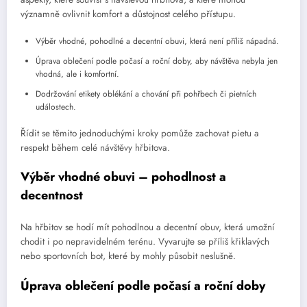
významně ovlivnit komfort a důstojnost celého přístupu.
Výběr vhodné, pohodlné a decentní obuvi, která není příliš nápadná.
Úprava oblečení podle počasí a roční doby, aby návštěva nebyla jen
vhodná, ale i komfortní.
Dodržování etikety oblékání a chování při pohřbech či pietních
událostech.
Řídit se těmito jednoduchými kroky pomůže zachovat pietu a
respekt během celé návštěvy hřbitova.
Výběr vhodné obuvi – pohodlnost a
decentnost
Na hřbitov se hodí mít pohodlnou a decentní obuv, která umožní
chodit i po nepravidelném terénu. Vyvarujte se příliš křiklavých
nebo sportovních bot, které by mohly působit neslušně.
Úprava oblečení podle počasí a roční doby