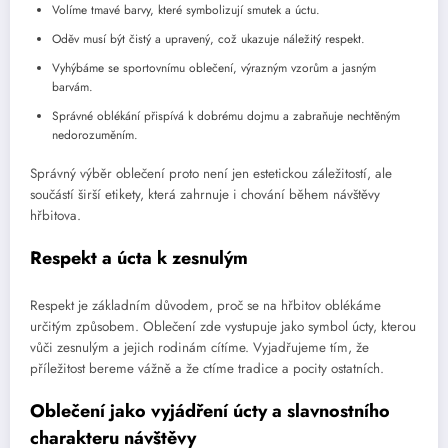
Volíme tmavé barvy, které symbolizují smutek a úctu.
Oděv musí být čistý a upravený, což ukazuje náležitý respekt.
Vyhýbáme se sportovnímu oblečení, výrazným vzorům a jasným
barvám.
Správné oblékání přispívá k dobrému dojmu a zabraňuje nechtěným
nedorozuměním.
Správný výběr oblečení proto není jen estetickou záležitostí, ale
součástí širší etikety, která zahrnuje i chování během návštěvy
hřbitova.
Respekt a úcta k zesnulým
Respekt je základním důvodem, proč se na hřbitov oblékáme
určitým způsobem. Oblečení zde vystupuje jako symbol úcty, kterou
vůči zesnulým a jejich rodinám cítíme. Vyjadřujeme tím, že
příležitost bereme vážně a že ctíme tradice a pocity ostatních.
Oblečení jako vyjádření úcty a slavnostního
charakteru návštěvy