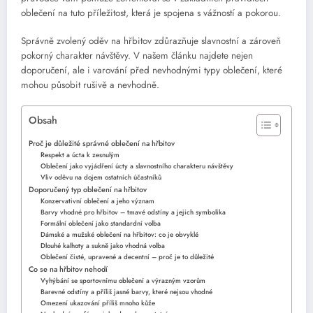
oblečení na tuto příležitost, která je spojena s vážností a pokorou.
Správně zvolený oděv na hřbitov zdůrazňuje slavnostní a zároveň
pokorný charakter návštěvy. V našem článku najdete nejen
doporučení, ale i varování před nevhodnými typy oblečení, které
mohou působit rušivě a nevhodně.
Obsah
Proč je důležité správné oblečení na hřbitov
Respekt a úcta k zesnulým
Oblečení jako vyjádření úcty a slavnostního charakteru návštěvy
Vliv oděvu na dojem ostatních účastníků
Doporučený typ oblečení na hřbitov
Konzervativní oblečení a jeho význam
Barvy vhodné pro hřbitov – tmavé odstíny a jejich symbolika
Formální oblečení jako standardní volba
Dámské a mužské oblečení na hřbitov: co je obvyklé
Dlouhé kalhoty a sukně jako vhodná volba
Oblečení čisté, upravené a decentní – proč je to důležité
Co se na hřbitov nehodí
Vyhýbání se sportovnímu oblečení a výrazným vzorům
Barevné odstíny a příliš jasné barvy, které nejsou vhodné
Omezení ukazování příliš mnoho kůže