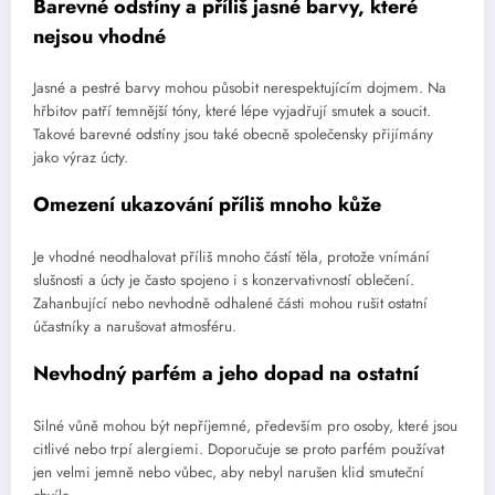
Barevné odstíny a příliš jasné barvy, které
nejsou vhodné
Jasné a pestré barvy mohou působit nerespektujícím dojmem. Na
hřbitov patří temnější tóny, které lépe vyjadřují smutek a soucit.
Takové barevné odstíny jsou také obecně společensky přijímány
jako výraz úcty.
Omezení ukazování příliš mnoho kůže
Je vhodné neodhalovat příliš mnoho částí těla, protože vnímání
slušnosti a úcty je často spojeno i s konzervativností oblečení.
Zahanbující nebo nevhodně odhalené části mohou rušit ostatní
účastníky a narušovat atmosféru.
Nevhodný parfém a jeho dopad na ostatní
Silné vůně mohou být nepříjemné, především pro osoby, které jsou
citlivé nebo trpí alergiemi. Doporučuje se proto parfém používat
jen velmi jemně nebo vůbec, aby nebyl narušen klid smuteční