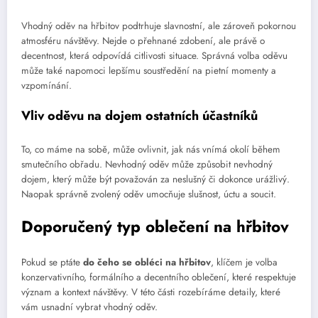
Vhodný oděv na hřbitov podtrhuje slavnostní, ale zároveň pokornou
atmosféru návštěvy. Nejde o přehnané zdobení, ale právě o
decentnost, která odpovídá citlivosti situace. Správná volba oděvu
může také napomoci lepšímu soustředění na pietní momenty a
vzpomínání.
Vliv oděvu na dojem ostatních účastníků
To, co máme na sobě, může ovlivnit, jak nás vnímá okolí během
smutečního obřadu. Nevhodný oděv může způsobit nevhodný
dojem, který může být považován za neslušný či dokonce urážlivý.
Naopak správně zvolený oděv umocňuje slušnost, úctu a soucit.
Doporučený typ oblečení na hřbitov
Pokud se ptáte
do čeho se obléci na hřbitov
, klíčem je volba
konzervativního, formálního a decentního oblečení, které respektuje
význam a kontext návštěvy. V této části rozebíráme detaily, které
vám usnadní vybrat vhodný oděv.