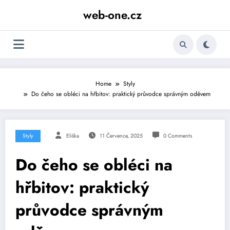
Skip
web-one.cz
to
content
Home
Styly
Do čeho se obléci na hřbitov: praktický průvodce správným oděvem
Styly
Eliška
11 Července, 2025
0 Comments
Do čeho se obléci na
hřbitov: praktický
průvodce správným