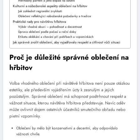
Nevhodný parfém a jeho dopad na ostatní
Kulturní a náboženské aspekty oblečení na hřbitov
Jak zohlednit regionální zvyklosti
Oblečení reflektující náboženské požadavky a tradice
Praktické rady pro návštěvu hřbitova
Výběr vhodné obuvi – pohodlnost a decentnost
Úprava oblečení podle počasí a roční doby
Etiketa oblékání a chování při pohřbech a vzpomínkách
Jak správně zvolit oblečení, aby vyjadřovalo respekt a citlivost vůči situaci
Proč je důležité správné oblečení na
hřbitov
Volba vhodného oblečení při návštěvě hřbitova není pouze otázkou
estetiky, ale především vyjádřením úcty k zesnulým a jejich
pozůstalým. Správné oblečení má schopnost podtrhnout respekt a
vážnost situace, kterou návštěva hřbitova představuje. Navíc oděv
může ovlivnit dojem ostatních účastníků smutečního obřadu nebo
pietní vzpomínky.
Oblečení by mělo být konzervativní a decentní, aby odpovídalo
vážnosti chvíle.