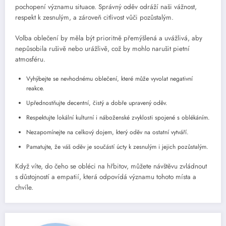
pochopení významu situace. Správný oděv odráží naši vážnost,
respekt k zesnulým, a zároveň citlivost vůči pozůstalým.
Volba oblečení by měla být prioritně přemýšlená a uvážlivá, aby
nepůsobila rušivě nebo urážlivě, což by mohlo narušit pietní
atmosféru.
Vyhýbejte se nevhodnému oblečení, které může vyvolat negativní
reakce.
Upřednostňujte decentní, čistý a dobře upravený oděv.
Respektujte lokální kulturní i náboženské zvyklosti spojené s oblékáním.
Nezapomínejte na celkový dojem, který oděv na ostatní vytváří.
Pamatujte, že váš oděv je součástí úcty k zesnulým i jejich pozůstalým.
Když víte, do čeho se obléci na hřbitov, můžete návštěvu zvládnout
s důstojností a empatií, která odpovídá významu tohoto místa a
chvíle.