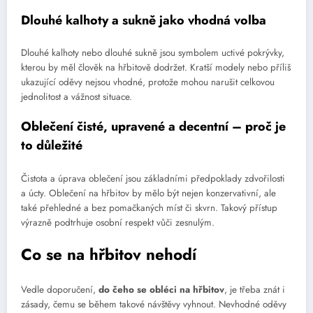
Dlouhé kalhoty a sukně jako vhodná volba
Dlouhé kalhoty nebo dlouhé sukně jsou symbolem uctivé pokrývky,
kterou by měl člověk na hřbitově dodržet. Kratší modely nebo příliš
ukazující oděvy nejsou vhodné, protože mohou narušit celkovou
jednolitost a vážnost situace.
Oblečení čisté, upravené a decentní – proč je
to důležité
Čistota a úprava oblečení jsou základními předpoklady zdvořilosti
a úcty. Oblečení na hřbitov by mělo být nejen konzervativní, ale
také přehledné a bez pomačkaných míst či skvrn. Takový přístup
výrazně podtrhuje osobní respekt vůči zesnulým.
Co se na hřbitov nehodí
Vedle doporučení,
do čeho se obléci na hřbitov
, je třeba znát i
zásady, čemu se během takové návštěvy vyhnout. Nevhodné oděvy