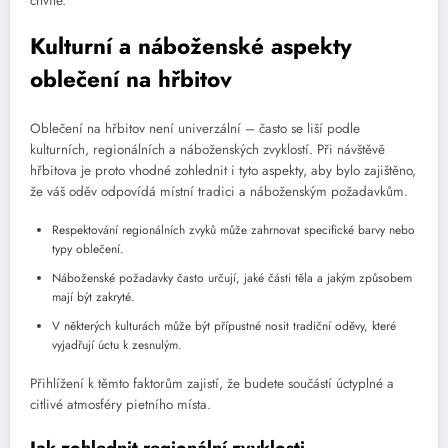
chvíle.
Kulturní a náboženské aspekty
oblečení na hřbitov
Oblečení na hřbitov není univerzální – často se liší podle
kulturních, regionálních a náboženských zvyklostí. Při návštěvě
hřbitova je proto vhodné zohlednit i tyto aspekty, aby bylo zajištěno,
že váš oděv odpovídá místní tradici a náboženským požadavkům.
Respektování regionálních zvyků může zahrnovat specifické barvy nebo
typy oblečení.
Náboženské požadavky často určují, jaké části těla a jakým způsobem
mají být zakryté.
V některých kulturách může být přípustné nosit tradiční oděvy, které
vyjadřují úctu k zesnulým.
Přihlížení k těmto faktorům zajistí, že budete součástí úctyplné a
citlivé atmosféry pietního místa.
Jak zohlednit regionální zvyklosti