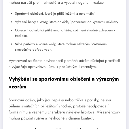
mohou narušit pietní atmosféru a vyvolat negativní reakce.
Sportovní oblečení, které je příliš ležérní a neformální.
Výrazné barvy a vzory, které odvádějí pozornost od významu návštěvy.
Oblečení odhalující příliš mnoho kůže, což není vhodné vzhledem k
tradicím.
Silné parfémy a vonné vody, které mohou některým účastníkům
smutečního obřadu vadit.
Vyvarování se těchto nevhodností pomáhá udržet důstojné prostředí
a vyjadřuje opravdovou úctu k pozůstalým i zesnulým.
Vyhýbání se sportovnímu oblečení a výrazným
vzorům
Sportovní oděvy, jako jsou tepláky nebo trička s potisky, nejsou
během smutečních příležitostí vhodné, protože neodpovídají
formálnímu a vážnému charakteru návštěvy hřbitova. Výrazné vzory
mohou působit rušivě a nevhodně v daném kontextu.