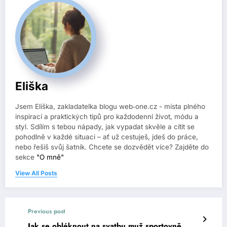
Eliška
Jsem Eliška, zakladatelka blogu web‑one.cz - místa plného
inspirací a praktických tipů pro každodenní život, módu a
styl. Sdílím s tebou nápady, jak vypadat skvěle a cítit se
pohodlně v každé situaci – ať už cestuješ, jdeš do práce,
nebo řešíš svůj šatník. Chcete se dozvědět více? Zajděte do
sekce
"O mně"
View All Posts
Previous post
Jak se obléknout na svatbu muž sportovně