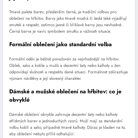
Tmavá paleta barev, především černá, je tradiční volbou pro
oblečení na hřbitov. Barvy jako tmavě modrá či šedá také vyjadřují
smutek a respekt, zatímco jasné či křiklavé barvy jsou nevhodné.
Černá barva je navíc symbolem smutku a vážnosti situace.
Formální oblečení jako standardní volba
Formální oděv je běžně považován za nejvhodnější na hřbitov.
Oblek, sako a košile u mužů a decentní šaty nebo kalhoty u žen
odpovídají slušnosti a respektu dané situaci. Formálnost zdůrazňuje
význam návštěvy a její slovesný charakter.
Dámské a mužské oblečení na hřbitov: co je
obvyklé
Dámské oblečení obvykle zahrnuje decentní šaty nebo kalhoty
střídmých barev a jednoduchých vzorů. Muži mají za standardní
volbu košili a sako, případně tmavé kalhoty. Důraz je kladen na to,
aby oblečení nebylo příliš odhalující.