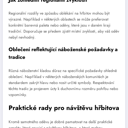
Regionální rozdíly ve způsobu oblékání na hřbitov mohou být
výrazné. Například v některých oblastech se může preferovat
konkrétní barevná paleta nebo oděvy, které jsou v daném kraji
tradiční. Doporučuje se předem zjistit místní zvyklosti, aby váš oděv
nebyl nevhodný.
Oblečení reflektující náboženské požadavky a
tradice
Různá náboženství kladou důraz na specifické požadavky ohledně
oblečení. Například v některých náboženských komunitách je
standardem zakrýt hlavu nebo nosit určité symboly. Respektování
těchto tradic je projevem úcty k duchovnímu rozměru pohřbu nebo
vzpomínky.
Praktické rady pro návštěvu hřbitova
Kromě samotného oděvu je dobré pamatovat na další praktické
aspekty, které souvisí s návštěvou hřbitova, a které mohou