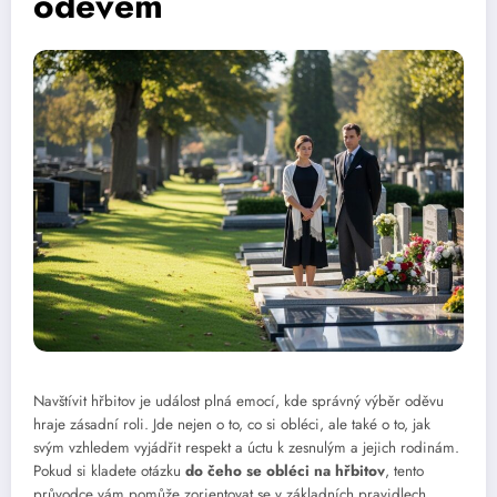
oděvem
Navštívit hřbitov je událost plná emocí, kde správný výběr oděvu
hraje zásadní roli. Jde nejen o to, co si obléci, ale také o to, jak
svým vzhledem vyjádřit respekt a úctu k zesnulým a jejich rodinám.
Pokud si kladete otázku
do čeho se obléci na hřbitov
, tento
průvodce vám pomůže zorientovat se v základních pravidlech