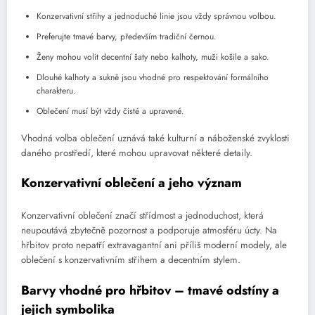
Konzervativní střihy a jednoduché linie jsou vždy správnou volbou.
Preferujte tmavé barvy, především tradiční černou.
Ženy mohou volit decentní šaty nebo kalhoty, muži košile a sako.
Dlouhé kalhoty a sukně jsou vhodné pro respektování formálního
charakteru.
Oblečení musí být vždy čisté a upravené.
Vhodná volba oblečení uznává také kulturní a náboženské zvyklosti
daného prostředí, které mohou upravovat některé detaily.
Konzervativní oblečení a jeho význam
Konzervativní oblečení značí střídmost a jednoduchost, která
neupoutává zbytečně pozornost a podporuje atmosféru úcty. Na
hřbitov proto nepatří extravagantní ani příliš moderní modely, ale
oblečení s konzervativním střihem a decentním stylem.
Barvy vhodné pro hřbitov – tmavé odstíny a
jejich symbolika