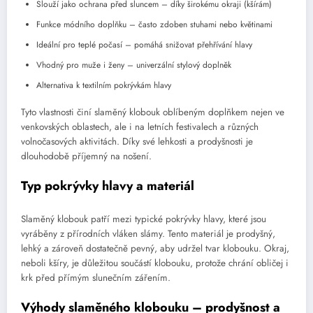
Slouží jako ochrana před sluncem – díky širokému okraji (kšírám)
Funkce módního doplňku – často zdoben stuhami nebo květinami
Ideální pro teplé počasí – pomáhá snižovat přehřívání hlavy
Vhodný pro muže i ženy – univerzální stylový doplněk
Alternativa k textilním pokrývkám hlavy
Tyto vlastnosti činí slaměný klobouk oblíbeným doplňkem nejen ve
venkovských oblastech, ale i na letních festivalech a různých
volnočasových aktivitách. Díky své lehkosti a prodyšnosti je
dlouhodobě příjemný na nošení.
Typ pokrývky hlavy a materiál
Slaměný klobouk patří mezi typické pokrývky hlavy, které jsou
vyráběny z přírodních vláken slámy. Tento materiál je prodyšný,
lehký a zároveň dostatečně pevný, aby udržel tvar klobouku. Okraj,
neboli kšíry, je důležitou součástí klobouku, protože chrání obličej i
krk před přímým slunečním zářením.
Výhody slaměného klobouku – prodyšnost a