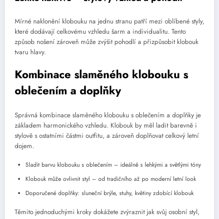
Mírné naklonění klobouku na jednu stranu patří mezi oblíbené styly,
které dodávají celkovému vzhledu šarm a individualitu. Tento
způsob nošení zároveň může zvýšit pohodlí a přizpůsobit klobouk
tvaru hlavy.
Kombinace slaměného klobouku s
oblečením a doplňky
Správná kombinace slaměného klobouku s oblečením a doplňky je
základem harmonického vzhledu. Klobouk by měl ladit barevně i
stylově s ostatními částmi outfitu, a zároveň doplňovat celkový letní
dojem.
Sladit barvu klobouku s oblečením – ideálně s lehkými a světlými tóny
Klobouk může ovlivnit styl – od tradičního až po moderní letní look
Doporučené doplňky: sluneční brýle, stuhy, květiny zdobící klobouk
Těmito jednoduchými kroky dokážete zvýraznit jak svůj osobní styl,