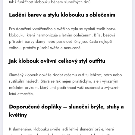
tak i funkčnost klobouku během slunečných dnů.
Ladění barev a stylu klobouku s oblečením
Pro dosažení vyváženého a svěžího stylu se vyplatí zvolit barvu
klobouku, která harmonizuje s letním oblečením. Bílá, béžová,
přírodní barvy slámy nebo pastelové tóny jsou často nejlepší
volbou, protože působí svěže a nenuceně.
Jak klobouk ovlivní celkový styl outfitu
Slaměný klobouk dokáže dodat vašemu outfitu lehkost, retro nebo
rustikální nádech. Stává se tak nejen praktickým, ale i výrazným
módním prvkem, který umí podtrhnout vaši osobnost a zvýraznit
letní atmosféru.
Doporučené doplňky – sluneční brýle, stuhy a
květiny
K slaměnému klobouku skvěle ladí lehké sluneční brýle, které