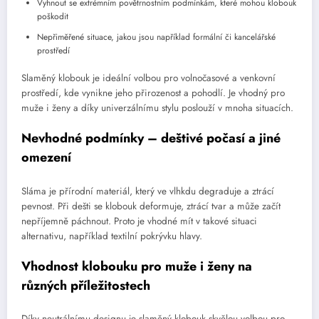
Vyhnout se extrémním povětrnostním podmínkám, které mohou klobouk
poškodit
Nepřiměřené situace, jakou jsou například formální či kancelářské
prostředí
Slaměný klobouk je ideální volbou pro volnočasové a venkovní
prostředí, kde vynikne jeho přirozenost a pohodlí. Je vhodný pro
muže i ženy a díky univerzálnímu stylu poslouží v mnoha situacích.
Nevhodné podmínky – deštivé počasí a jiné
omezení
Sláma je přírodní materiál, který ve vlhkdu degraduje a ztrácí
pevnost. Při dešti se klobouk deformuje, ztrácí tvar a může začít
nepříjemně páchnout. Proto je vhodné mít v takové situaci
alternativu, například textilní pokrývku hlavy.
Vhodnost klobouku pro muže i ženy na
různých příležitostech
Díky neutrálnímu designu je slaměný klobouk skvělou volbou pro