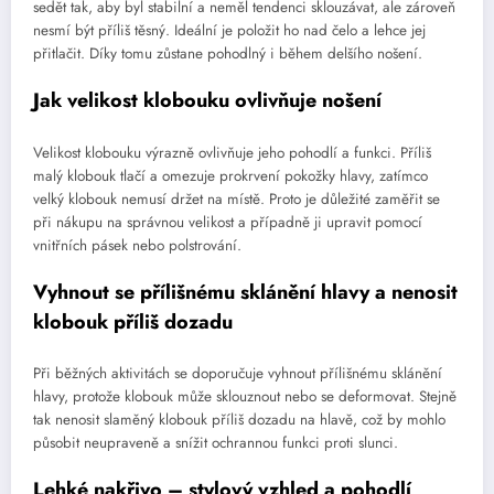
sedět tak, aby byl stabilní a neměl tendenci sklouzávat, ale zároveň
nesmí být příliš těsný. Ideální je položit ho nad čelo a lehce jej
přitlačit. Díky tomu zůstane pohodlný i během delšího nošení.
Jak velikost klobouku ovlivňuje nošení
Velikost klobouku výrazně ovlivňuje jeho pohodlí a funkci. Příliš
malý klobouk tlačí a omezuje prokrvení pokožky hlavy, zatímco
velký klobouk nemusí držet na místě. Proto je důležité zaměřit se
při nákupu na správnou velikost a případně ji upravit pomocí
vnitřních pásek nebo polstrování.
Vyhnout se přílišnému sklánění hlavy a nenosit
klobouk příliš dozadu
Při běžných aktivitách se doporučuje vyhnout přílišnému sklánění
hlavy, protože klobouk může sklouznout nebo se deformovat. Stejně
tak nenosit slaměný klobouk příliš dozadu na hlavě, což by mohlo
působit neupraveně a snížit ochrannou funkci proti slunci.
Lehké nakřivo – stylový vzhled a pohodlí