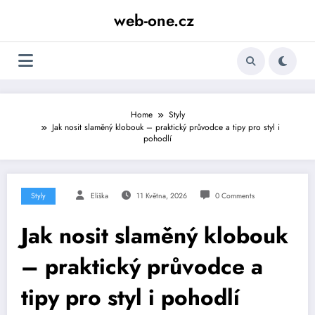
Skip
web-one.cz
to
content
Home
Styly
Jak nosit slaměný klobouk – praktický průvodce a tipy pro styl i
pohodlí
Styly
Eliška
11 Května, 2026
0 Comments
Jak nosit slaměný klobouk
– praktický průvodce a
tipy pro styl i pohodlí