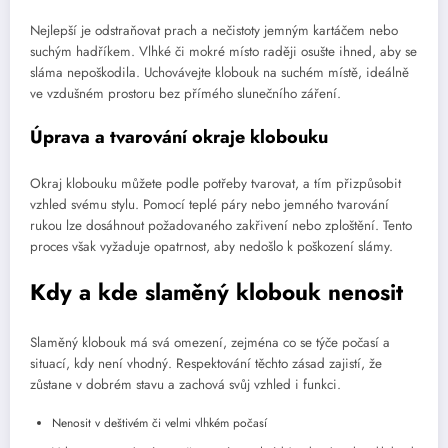
Nejlepší je odstraňovat prach a nečistoty jemným kartáčem nebo
suchým hadříkem. Vlhké či mokré místo raději osušte ihned, aby se
sláma nepoškodila. Uchovávejte klobouk na suchém místě, ideálně
ve vzdušném prostoru bez přímého slunečního záření.
Úprava a tvarování okraje klobouku
Okraj klobouku můžete podle potřeby tvarovat, a tím přizpůsobit
vzhled svému stylu. Pomocí teplé páry nebo jemného tvarování
rukou lze dosáhnout požadovaného zakřivení nebo zploštění. Tento
proces však vyžaduje opatrnost, aby nedošlo k poškození slámy.
Kdy a kde slaměný klobouk nenosit
Slaměný klobouk má svá omezení, zejména co se týče počasí a
situací, kdy není vhodný. Respektování těchto zásad zajistí, že
zůstane v dobrém stavu a zachová svůj vzhled i funkci.
Nenosit v deštivém či velmi vlhkém počasí