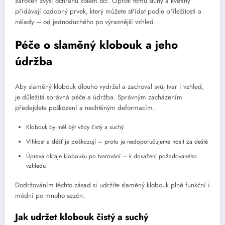
zároveň zvýší ochranu kolem očí. Oproti tomu stuhy a květiny
přidávají ozdobný prvek, který můžete střídat podle příležitosti a
nálady – od jednoduchého po výraznější vzhled.
Péče o slaměný klobouk a jeho
údržba
Aby slaměný klobouk dlouho vydržel a zachoval svůj tvar i vzhled,
je důležitá správná péče a údržba. Správným zacházením
předejdete poškození a nechtěným deformacím.
Klobouk by měl být vždy čistý a suchý
Vlhkost a déšť je poškozují – proto je nedoporučujeme nosit za deště
Úprava okraje klobouku po tvarování – k dosažení požadovaného
vzhledu
Dodržováním těchto zásad si udržíte slaměný klobouk plně funkční i
módní po mnoho sezón.
Jak udržet klobouk čistý a suchý