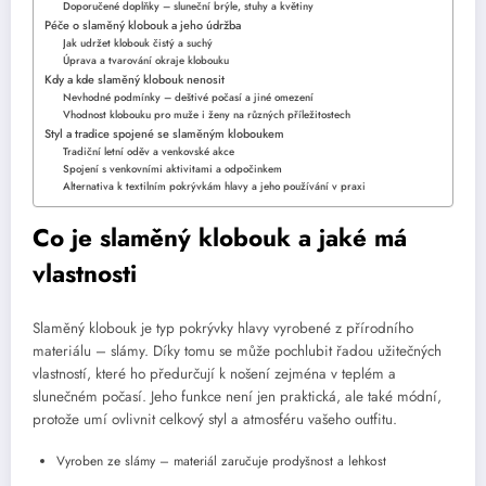
Doporučené doplňky – sluneční brýle, stuhy a květiny
Péče o slaměný klobouk a jeho údržba
Jak udržet klobouk čistý a suchý
Úprava a tvarování okraje klobouku
Kdy a kde slaměný klobouk nenosit
Nevhodné podmínky – deštivé počasí a jiné omezení
Vhodnost klobouku pro muže i ženy na různých příležitostech
Styl a tradice spojené se slaměným kloboukem
Tradiční letní oděv a venkovské akce
Spojení s venkovními aktivitami a odpočinkem
Alternativa k textilním pokrývkám hlavy a jeho používání v praxi
Co je slaměný klobouk a jaké má
vlastnosti
Slaměný klobouk je typ pokrývky hlavy vyrobené z přírodního
materiálu – slámy. Díky tomu se může pochlubit řadou užitečných
vlastností, které ho předurčují k nošení zejména v teplém a
slunečném počasí. Jeho funkce není jen praktická, ale také módní,
protože umí ovlivnit celkový styl a atmosféru vašeho outfitu.
Vyroben ze slámy – materiál zaručuje prodyšnost a lehkost