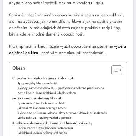
abyste z jeho nošení vytěžili maximum komfortu i stylu.
Správné nošení slaměného klobouku závisí nejen na jeho velikosti,
ale i na způsobu, jak ho umístíte na hlavu a jak ho sladíte s vaším
oblečením. V následujících částech najdete praktické rady i tipy,
kdy a kde je vhodné slaměný klobouk nosit.
Pro inspiraci na kino můžete využít doporučení založené na
výběru
oblečení do kina
, které vám pomohou při rozhodování.
Obsah
Co je slaměný klobouk a jaké má vlastnosti
Typ pokrývky hlavy a materiál
Výhody slaměného klobouku – prodyšnost a ochrana před sluncem
Kdy a kde je slaměný klobouk ideální volbou
Jak správně nosit slaměný klobouk
Správné umístění klobouku na hlavě
Jak velikost klobouku ovlivňuje nošení
Vyhnout se přílišnému sklánění hlavy a nenosit klobouk příliš dozadu
Lehké nakřivo – stylový vzhled a pohodlí
Kombinace slaměného klobouku s oblečením a doplňky
Ladění barev a stylu klobouku s oblečením
Jak klobouk ovlivní celkový styl outfitu