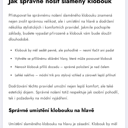
Jak správně nosit slaměný klobouk
Přistupovat ke správnému nošení slaměného klobouku znamená
nejen zvolit správnou velikost, ale i umístění na hlavě a dodržení
několika stylistických i komfortních pravidel. Jakmile pochopíte
základy, budete vypadat přirozeně a klobouk vám bude sloužit
dlouhodobě.
Klobouk by měl sedět pevně, ale pohodlně – nesmí tlačit ani padat
Vyhněte se přílišnému sklánění hlavy, které může posouvat klobouk
Nenosit klobouk příliš dozadu – správné položení je nad čelem
Lehké nakřivo – módní trik pro stylový vzhled a zároveň lepší přilnutí
Dodržování těchto pravidel umožní nejen lepší komfort, ale také
estetický dojem. Správné nošení totiž respektuje jak osobní pohodlí,
tak i požadavky na módní vyjádření.
Správné umístění klobouku na hlavě
Umístění slaměného klobouku na hlavu je zásadní. Klobouk by měl