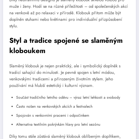
muže i ženy. Hodí se na různé příležitosti – od společenských akcí
na venkově až po relaxaci v přírodě. Klobouk přitom může být
doplněn stuhami nebo květinami pro individuální přizpůsobení
stylu.
Styl a tradice spojené se slaměným
kloboukem
Slaměný klobouk je nejen praktický, ale i symbolický doplněk s
tradicí sahající do minulosti. Je pevně spojen s letní módou,
venkovskými tradicemi a přirozeným životním stylem. Jeho
používání má hlubší estetický i kulturní význam.
Součást tradičního letního oděvu – výraz letní lehkosti a svobody
Často nošen na venkovských akcích a festivalech
Spojován s venkovními pracemi i odpočinkem
Alternativa textilním pokrývkám hlavy pro letní sezónu
Díky tomu stále zůstává slaměný klobouk oblíbeným doplňkem,