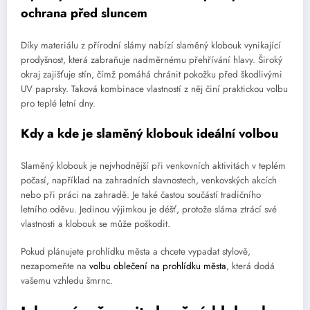
ochrana před sluncem
Díky materiálu z přírodní slámy nabízí slaměný klobouk vynikající
prodyšnost, která zabraňuje nadměrnému přehřívání hlavy. Široký
okraj zajišťuje stín, čímž pomáhá chránit pokožku před škodlivými
UV paprsky. Taková kombinace vlastností z něj činí praktickou volbu
pro teplé letní dny.
Kdy a kde je slaměný klobouk ideální volbou
Slaměný klobouk je nejvhodnější při venkovních aktivitách v teplém
počasí, například na zahradních slavnostech, venkovských akcích
nebo při práci na zahradě. Je také častou součástí tradičního
letního oděvu. Jedinou výjimkou je déšť, protože sláma ztrácí své
vlastnosti a klobouk se může poškodit.
Pokud plánujete prohlídku města a chcete vypadat stylově,
nezapomeňte na
volbu oblečení na prohlídku města
, která dodá
vašemu vzhledu šmrnc.