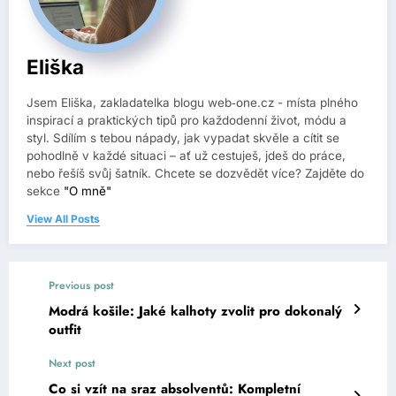
Eliška
Jsem Eliška, zakladatelka blogu web‑one.cz - místa plného
inspirací a praktických tipů pro každodenní život, módu a
styl. Sdílím s tebou nápady, jak vypadat skvěle a cítit se
pohodlně v každé situaci – ať už cestuješ, jdeš do práce,
nebo řešíš svůj šatník. Chcete se dozvědět více? Zajděte do
sekce
"O mně"
View All Posts
Previous post
Modrá košile: Jaké kalhoty zvolit pro dokonalý
outfit
Next post
Co si vzít na sraz absolventů: Kompletní