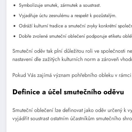
Symbolizuje smutek, zármutek a soustrast.
Vyjadřuje úctu zesnulému a respekt k pozůstalým.
Odráží kulturní tradice a smuteční zvyky konkrétní společn
Dobře zvolené smuteční oblečení podporuje etiketu oblé
Smuteční oděv tak plní důležitou roli ve společnosti 
nastavení dle zažitých kulturních norm a zároveň vhodně
Pokud Vás zajímá význam pohřebního obleku v rámci 
Definice a účel smutečního oděvu
Smuteční oblečení lze definovat jako oděv určený k v
vyjádřit soustrast ostatním účastníkům smutečního shr