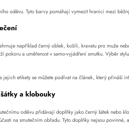
ího oděvu. Tyto barvy pomáhají vymezit hranici mezi běžn
lečení
hrnuje například černý oblek, košili, kravatu pro muže nebo
í pokoru a uměřenost v samo-vyjádření smutku. Výběr stylu 
jejich etikety se můžete podívat na článek, který přináší 
, šátky a klobouky
utečnímu oděvu přidávají doplňky jako černý šátek nebo klo
časti na smutečním obřadu. Tyto doplňky nejsou povinné, ale