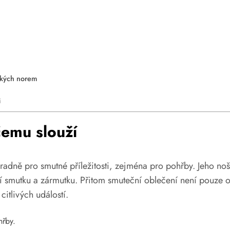
ských norem
i
čemu slouží
adně pro smutné příležitosti, zejména pro pohřby. Jeho noš
ní smutku a zármutku. Přitom smuteční oblečení není pouze o
citlivých událostí.
hřby.