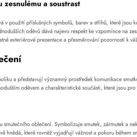
u zesnulému a soustrast
vá v použití příslušných symbolů, barev a střihů, které jsou
dnodušších oděvů dává najevo respekt ke vzpomínce na zesn
stné exteriérové prezentace a přesměrování pozornosti k v
ečení
oliku a představují významný prostředek komunikace smutku
nodušším oděvem a charakteristické součásti, které jsou pro
vou smutečního oblečení. Symbolizuje smutek, zármutek a ne
vě hnědá, které rovněž vyjadřují vážnost a pokoru během 