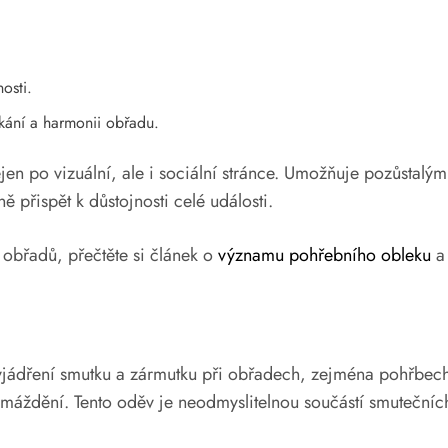
osti.
kání a harmonii obřadu.
nejen po vizuální, ale i sociální stránce. Umožňuje pozůstal
 přispět k důstojnosti celé události.
obřadů, přečtěte si článek o
významu pohřebního obleku
a 
yjádření smutku a zármutku při obřadech, zejména pohřbech
omáždění. Tento oděv je neodmyslitelnou součástí smutečních 