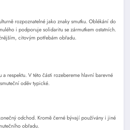
 kulturně rozpoznatelné jako znaky smutku. Oblékání do
ulého i podporuje solidaritu se zármutkem ostatních.
ážnějším, citovým potřebám obřadu.
 a respektu. V této části rozebereme hlavní barevné
 smuteční oděv typické.
konečný odchod. Kromě černé bývají používány i jiné
smutečního obřadu.