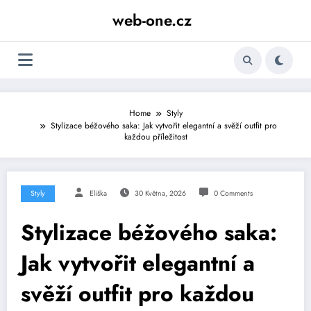
Skip
web-one.cz
to
content
Home
Styly
Stylizace béžového saka: Jak vytvořit elegantní a svěží outfit pro
každou příležitost
Styly
Eliška
30 Května, 2026
0 Comments
Stylizace béžového saka:
Jak vytvořit elegantní a
svěží outfit pro každou