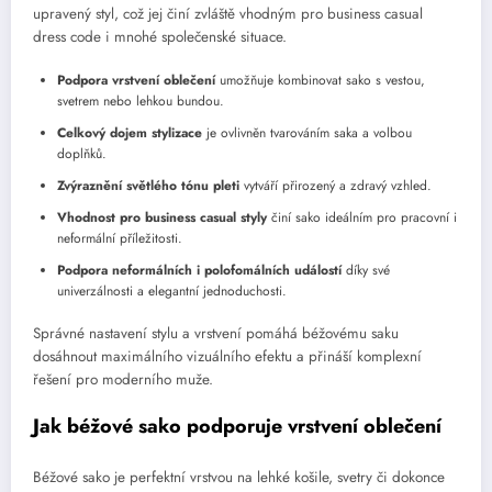
upravený styl, což jej činí zvláště vhodným pro business casual
dress code i mnohé společenské situace.
Podpora vrstvení oblečení
umožňuje kombinovat sako s vestou,
svetrem nebo lehkou bundou.
Celkový dojem stylizace
je ovlivněn tvarováním saka a volbou
doplňků.
Zvýraznění světlého tónu pleti
vytváří přirozený a zdravý vzhled.
Vhodnost pro business casual styly
činí sako ideálním pro pracovní i
neformální příležitosti.
Podpora neformálních i polofomálních událostí
díky své
univerzálnosti a elegantní jednoduchosti.
Správné nastavení stylu a vrstvení pomáhá béžovému saku
dosáhnout maximálního vizuálního efektu a přináší komplexní
řešení pro moderního muže.
Jak béžové sako podporuje vrstvení oblečení
Béžové sako je perfektní vrstvou na lehké košile, svetry či dokonce