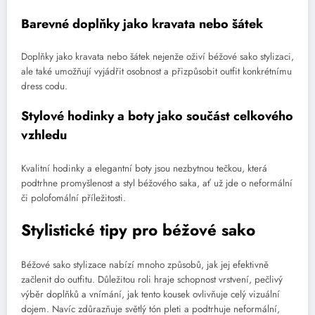
Barevné doplňky jako kravata nebo šátek
Doplňky jako kravata nebo šátek nejenže oživí béžové sako stylizaci,
ale také umožňují vyjádřit osobnost a přizpůsobit outfit konkrétnímu
dress codu.
Stylové hodinky a boty jako součást celkového
vzhledu
Kvalitní hodinky a elegantní boty jsou nezbytnou tečkou, která
podtrhne promyšlenost a styl béžového saka, ať už jde o neformální
či polofomální příležitosti.
Stylistické tipy pro béžové sako
Béžové sako stylizace nabízí mnoho způsobů, jak jej efektivně
začlenit do outfitu. Důležitou roli hraje schopnost vrstvení, pečlivý
výběr doplňků a vnímání, jak tento kousek ovlivňuje celý vizuální
dojem. Navíc zdůrazňuje světlý tón pleti a podtrhuje neformální,