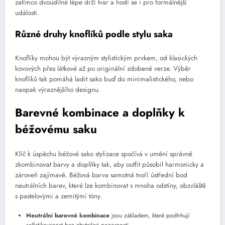
zatímco dvoudílné lépe drží tvar a hodí se i pro formálnější
události.
Různé druhy knoflíků podle stylu saka
Knoflíky mohou být výrazným stylistickým prvkem, od klasických
kovových přes látkové až po originální zdobené verze. Výběr
knoflíků tak pomáhá ladit sako buď do minimalistického, nebo
naopak výraznějšího designu.
Barevné kombinace a doplňky k
béžovému saku
Klíč k úspěchu béžové sako stylizace spočívá v umění správně
zkombinovat barvy a doplňky tak, aby outfit působil harmonicky a
zároveň zajímavě. Béžová barva samotná tvoří ústřední bod
neutrálních barev, které lze kombinovat s mnoha odstíny, obzvláště
s pastelovými a zemitými tóny.
Neutrální barevné kombinace
jsou základem, které podtrhují