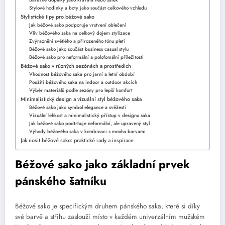
Barevné doplňky jako kravata nebo šátek
Stylové hodinky a boty jako součást celkového vzhledu
Stylistické tipy pro béžové sako
Jak béžové sako podporuje vrstvení oblečení
Vliv béžového saka na celkový dojem stylizace
Zvýraznění světlého a přirozeného tónu pleti
Béžové sako jako součást business casual stylu
Béžové sako pro neformální a polofomální příležitosti
Béžové sako v různých sezónách a prostředích
Vhodnost béžového saka pro jarní a letní období
Použití béžového saka na indoor a outdoor akcích
Výběr materiálů podle sezóny pro lepší komfort
Minimalistický design a vizuální styl béžového saka
Béžové sako jako symbol elegance a svěžesti
Vizuální lehkost a minimalistický přístup v designu saka
Jak béžové sako podtrhuje neformální, ale upravený styl
Výhody béžového saka v kombinaci s mnoha barvami
Jak nosit béžové sako: praktické rady a inspirace
Béžové sako jako základní prvek
pánského šatníku
Béžové sako je specifickým druhem pánského saka, které si díky
své barvě a střihu zaslouží místo v každém univerzálním mužském