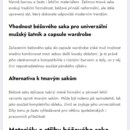
hlavně barvou a často i lehčím materiálem. Zatímco tmavá saka
evokují tradiční formálnost, béžová přináší neformální, ale stále
upravený styl, který dokonale odpovídá moderním trendům.
Vhodnost béžového saka pro univerzální
mužský šatník a capsule wardrobe
Zařazením béžového saka do capsule wardrobe získá muž možnost
snadno kombinovat mezi sebou další kousky oblečení. Je to právě
jeho všestrannost a kompatibilita s různými barvami a styly, co z něj
činí nepostradatelnou součást pánského výběru.
Alternativa k tmavým sakům
Béžové sako stylizace nabízí méně formální a zároveň lehčí
variantu oproti tmavým sakům. Může být nošeno jak samostatně, tak
jako součást kompletního obleku, čímž se zvyšuje jeho univerzálnost.
Díky tomu je často vyhledávané pro většinu společenských i
pracovních příležitostí.
Materiály a střihy béžového saka