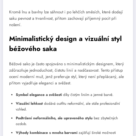
Kromě lnu a bavlny lze sáhnout i po lehčích směsích, které dodají
saku pevnost a trvanlivost, přitom zachovají příjemný pocit při
nošení.
Minimalistický design a vizuální styl
béžového saka
Béžové sako je často spojováno s minimalistickým designem, který
zdůrazňuje jednoduchost, čistotu linií a nadčasovost. Tento přístup
ocení moderní muž, jenž preferuje styl, který není přeplácaný, ale
přitom vyjadřuje eleganci a svěžest.
Symbol elegance a svěžesti
díky čistým liniím a jemné barvě.
Vizuální lehkost
dodává outfitu neformální, ale stále profesionální
vzhled.
Podtržení neformálního, ale upraveného stylu
bez zbytečných
ozdob.
Výhody kombinace s mnoha barvami
zajišťují široké možnosti