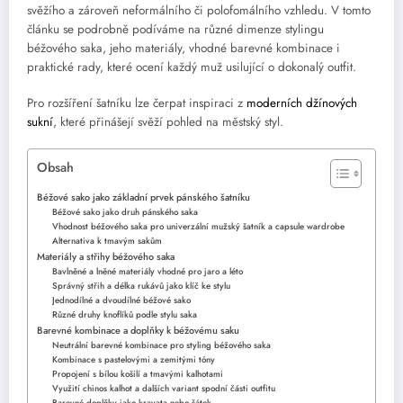
svěžího a zároveň neformálního či polofomálního vzhledu. V tomto
článku se podrobně podíváme na různé dimenze stylingu
béžového saka, jeho materiály, vhodné barevné kombinace i
praktické rady, které ocení každý muž usilující o dokonalý outfit.
Pro rozšíření šatníku lze čerpat inspiraci z
moderních džínových
sukní
, které přinášejí svěží pohled na městský styl.
Obsah
Béžové sako jako základní prvek pánského šatníku
Béžové sako jako druh pánského saka
Vhodnost béžového saka pro univerzální mužský šatník a capsule wardrobe
Alternativa k tmavým sakům
Materiály a střihy béžového saka
Bavlněné a lněné materiály vhodné pro jaro a léto
Správný střih a délka rukávů jako klíč ke stylu
Jednodílné a dvoudílné béžové sako
Různé druhy knoflíků podle stylu saka
Barevné kombinace a doplňky k béžovému saku
Neutrální barevné kombinace pro styling béžového saka
Kombinace s pastelovými a zemitými tóny
Propojení s bílou košilí a tmavými kalhotami
Využití chinos kalhot a dalších variant spodní části outfitu