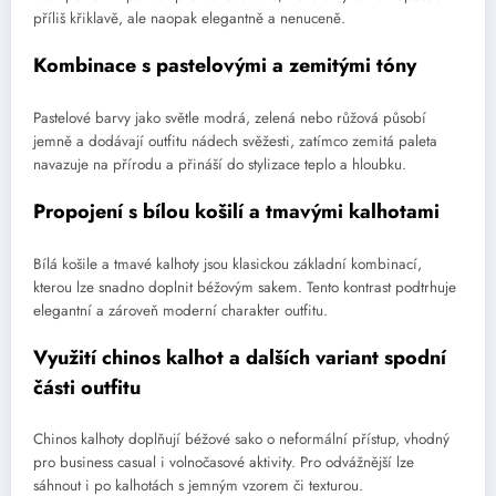
příliš křiklavě, ale naopak elegantně a nenuceně.
Kombinace s pastelovými a zemitými tóny
Pastelové barvy jako světle modrá, zelená nebo růžová působí
jemně a dodávají outfitu nádech svěžesti, zatímco zemitá paleta
navazuje na přírodu a přináší do stylizace teplo a hloubku.
Propojení s bílou košilí a tmavými kalhotami
Bílá košile a tmavé kalhoty jsou klasickou základní kombinací,
kterou lze snadno doplnit béžovým sakem. Tento kontrast podtrhuje
elegantní a zároveň moderní charakter outfitu.
Využití chinos kalhot a dalších variant spodní
části outfitu
Chinos kalhoty doplňují béžové sako o neformální přístup, vhodný
pro business casual i volnočasové aktivity. Pro odvážnější lze
sáhnout i po kalhotách s jemným vzorem či texturou.