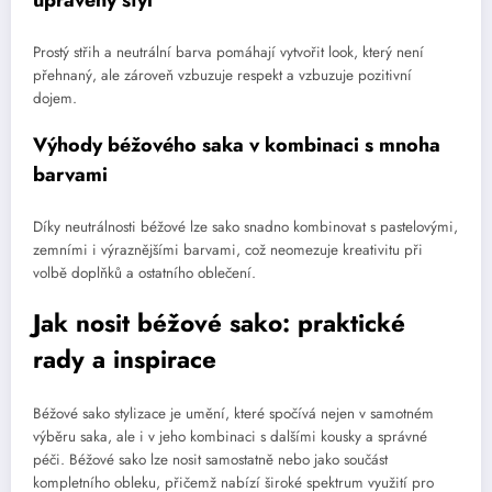
upravený styl
Prostý střih a neutrální barva pomáhají vytvořit look, který není
přehnaný, ale zároveň vzbuzuje respekt a vzbuzuje pozitivní
dojem.
Výhody béžového saka v kombinaci s mnoha
barvami
Díky neutrálnosti béžové lze sako snadno kombinovat s pastelovými,
zemními i výraznějšími barvami, což neomezuje kreativitu při
volbě doplňků a ostatního oblečení.
Jak nosit béžové sako: praktické
rady a inspirace
Béžové sako stylizace je umění, které spočívá nejen v samotném
výběru saka, ale i v jeho kombinaci s dalšími kousky a správné
péči. Béžové sako lze nosit samostatně nebo jako součást
kompletního obleku, přičemž nabízí široké spektrum využití pro