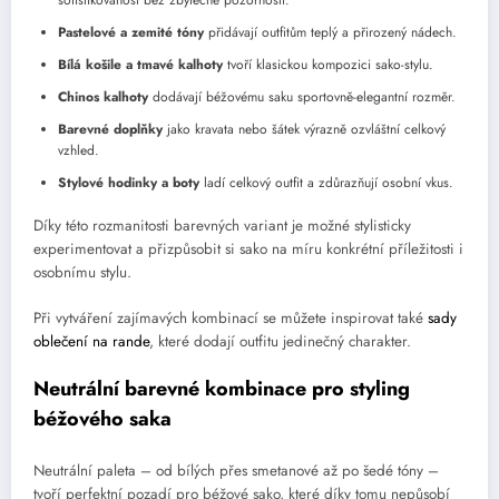
sofistikovanost bez zbytečné pozornosti.
Pastelové a zemité tóny
přidávají outfitům teplý a přirozený nádech.
Bílá košile a tmavé kalhoty
tvoří klasickou kompozici sako-stylu.
Chinos kalhoty
dodávají béžovému saku sportovně-elegantní rozměr.
Barevné doplňky
jako kravata nebo šátek výrazně ozvláštní celkový
vzhled.
Stylové hodinky a boty
ladí celkový outfit a zdůrazňují osobní vkus.
Díky této rozmanitosti barevných variant je možné stylisticky
experimentovat a přizpůsobit si sako na míru konkrétní příležitosti i
osobnímu stylu.
Při vytváření zajímavých kombinací se můžete inspirovat také
sady
oblečení na rande
, které dodají outfitu jedinečný charakter.
Neutrální barevné kombinace pro styling
béžového saka
Neutrální paleta – od bílých přes smetanové až po šedé tóny –
tvoří perfektní pozadí pro béžové sako, které díky tomu nepůsobí