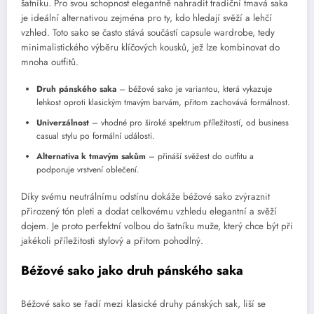
šatníku. Pro svou schopnost elegantně nahradit tradiční tmavá saka
je ideální alternativou zejména pro ty, kdo hledají svěží a lehčí
vzhled. Toto sako se často stává součástí capsule wardrobe, tedy
minimalistického výběru klíčových kousků, jež lze kombinovat do
mnoha outfitů.
Druh pánského saka
– béžové sako je variantou, která vykazuje
lehkost oproti klasickým tmavým barvám, přitom zachovává formálnost.
Univerzálnost
– vhodné pro široké spektrum příležitostí, od business
casual stylu po formální události.
Alternativa k tmavým sakům
– přináší svěžest do outfitu a
podporuje vrstvení oblečení.
Díky svému neutrálnímu odstínu dokáže béžové sako zvýraznit
přirozený tón pleti a dodat celkovému vzhledu elegantní a svěží
dojem. Je proto perfektní volbou do šatníku muže, který chce být při
jakékoli příležitosti stylový a přitom pohodlný.
Béžové sako jako druh pánského saka
Béžové sako se řadí mezi klasické druhy pánských sak, liší se