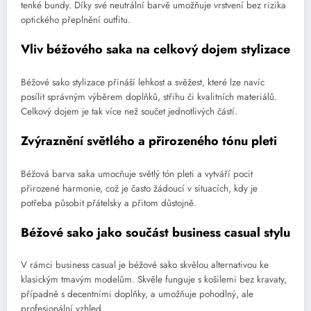
tenké bundy. Díky své neutrální barvě umožňuje vrstvení bez rizika
optického přeplnění outfitu.
Vliv béžového saka na celkový dojem stylizace
Béžové sako stylizace přináší lehkost a svěžest, které lze navíc
posílit správným výběrem doplňků, střihu či kvalitních materiálů.
Celkový dojem je tak více než součet jednotlivých částí.
Zvýraznění světlého a přirozeného tónu pleti
Béžová barva saka umocňuje světlý tón pleti a vytváří pocit
přirozené harmonie, což je často žádoucí v situacích, kdy je
potřeba působit přátelsky a přitom důstojně.
Béžové sako jako součást business casual stylu
V rámci business casual je béžové sako skvělou alternativou ke
klasickým tmavým modelům. Skvěle funguje s košilemi bez kravaty,
případně s decentními doplňky, a umožňuje pohodlný, ale
profesionální vzhled.