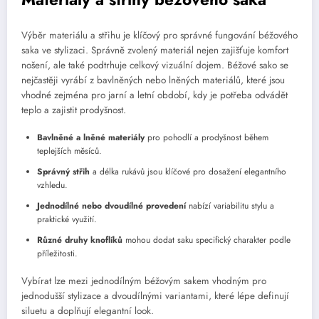
Výběr materiálu a střihu je klíčový pro správné fungování béžového
saka ve stylizaci. Správně zvolený materiál nejen zajišťuje komfort
nošení, ale také podtrhuje celkový vizuální dojem. Béžové sako se
nejčastěji vyrábí z bavlněných nebo lněných materiálů, které jsou
vhodné zejména pro jarní a letní období, kdy je potřeba odvádět
teplo a zajistit prodyšnost.
Bavlněné a lněné materiály
pro pohodlí a prodyšnost během
teplejších měsíců.
Správný střih
a délka rukávů jsou klíčové pro dosažení elegantního
vzhledu.
Jednodílné nebo dvoudílné provedení
nabízí variabilitu stylu a
praktické využití.
Různé druhy knoflíků
mohou dodat saku specifický charakter podle
příležitosti.
Vybírat lze mezi jednodílným béžovým sakem vhodným pro
jednodušší stylizace a dvoudílnými variantami, které lépe definují
siluetu a doplňují elegantní look.