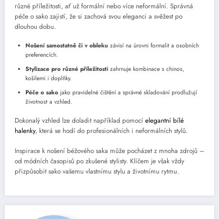
různé příležitosti, ať už formální nebo více neformální. Správná
péče o sako zajistí, že si zachová svou eleganci a svěžest po
dlouhou dobu.
Nošení samostatně či v obleku
závisí na úrovni formalit a osobních
preferencích.
Stylizace pro různé příležitosti
zahrnuje kombinace s chinos,
košilemi i doplňky.
Péče o sako
jako pravidelné čištění a správné skladování prodlužují
životnost a vzhled.
Dokonalý vzhled lze doladit například pomocí
elegantní bílé
halenky
, která se hodí do profesionálních i neformálních stylů.
Inspirace k nošení béžového saka může pocházet z mnoha zdrojů –
od módních časopisů po zkušené stylisty. Klíčem je však vždy
přizpůsobit sako vašemu vlastnímu stylu a životnímu rytmu.