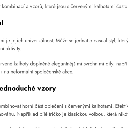
y kombinací a vzorů, které jsou s červenými kalhotami často
al
mi je jejich univerzálnost. Může se jednat o casual styl, k
í aktivity.
ervené kalhoty doplněné elegantnějšími svrchními díly, např
 i na neformální společenské akce.
 jednoduché vzory
ombinovat horní část oblečení s červenými kalhotami. Efek
vnováhu. Například bílé tričko je klasickou volbou, která nik