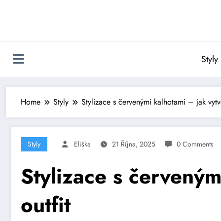
Skip
to
content
Styly
Home
Styly
Stylizace s červenými kalhotami – jak vytv
Styly
Eliška
21 Října, 2025
0 Comments
Stylizace s červeným
outfit