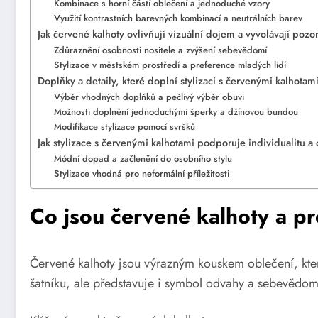
Kombinace s horní částí oblečení a jednoduché vzory
Využití kontrastních barevných kombinací a neutrálních barev
Jak červené kalhoty ovlivňují vizuální dojem a vyvolávají pozo
Zdůraznění osobnosti nositele a zvýšení sebevědomí
Stylizace v městském prostředí a preference mladých lidí
Doplňky a detaily, které doplní stylizaci s červenými kalhotam
Výběr vhodných doplňků a pečlivý výběr obuvi
Možnosti doplnění jednoduchými šperky a džínovou bundou
Modifikace stylizace pomocí svršků
Jak stylizace s červenými kalhotami podporuje individualitu a o
Módní dopad a začlenění do osobního stylu
Stylizace vhodná pro neformální příležitosti
Co jsou červené kalhoty a 
Červené kalhoty jsou výrazným kouskem oblečení, kter
šatníku, ale představuje i symbol odvahy a sebevědom