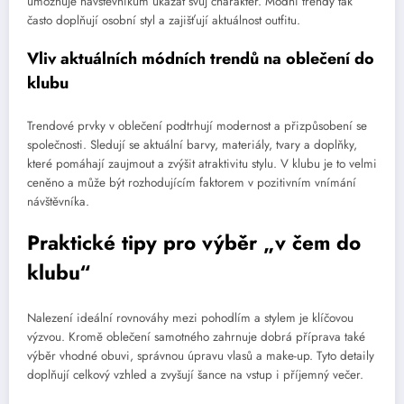
umožňuje návštěvníkům ukázat svůj charakter. Módní trendy tak
často doplňují osobní styl a zajišťují aktuálnost outfitu.
Vliv aktuálních módních trendů na oblečení do
klubu
Trendové prvky v oblečení podtrhují modernost a přizpůsobení se
společnosti. Sledují se aktuální barvy, materiály, tvary a doplňky,
které pomáhají zaujmout a zvýšit atraktivitu stylu. V klubu je to velmi
ceněno a může být rozhodujícím faktorem v pozitivním vnímání
návštěvníka.
Praktické tipy pro výběr „v čem do
klubu“
Nalezení ideální rovnováhy mezi pohodlím a stylem je klíčovou
výzvou. Kromě oblečení samotného zahrnuje dobrá příprava také
výběr vhodné obuvi, správnou úpravu vlasů a make-up. Tyto detaily
doplňují celkový vzhled a zvyšují šance na vstup i příjemný večer.