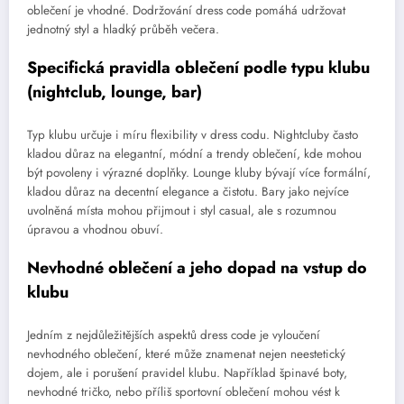
oblečení je vhodné. Dodržování dress code pomáhá udržovat
jednotný styl a hladký průběh večera.
Specifická pravidla oblečení podle typu klubu
(nightclub, lounge, bar)
Typ klubu určuje i míru flexibility v dress codu. Nightcluby často
kladou důraz na elegantní, módní a trendy oblečení, kde mohou
být povoleny i výrazné doplňky. Lounge kluby bývají více formální,
kladou důraz na decentní elegance a čistotu. Bary jako nejvíce
uvolněná místa mohou přijmout i styl casual, ale s rozumnou
úpravou a vhodnou obuví.
Nevhodné oblečení a jeho dopad na vstup do
klubu
Jedním z nejdůležitějších aspektů dress code je vyloučení
nevhodného oblečení, které může znamenat nejen neestetický
dojem, ale i porušení pravidel klubu. Například špinavé boty,
nevhodné tričko, nebo příliš sportovní oblečení mohou vést k