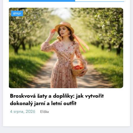
STYLY
Jak se obléct na svatbu bez hostiny:
praktický průvodce vhodným oblečením
3 srpna, 2026
Eliška