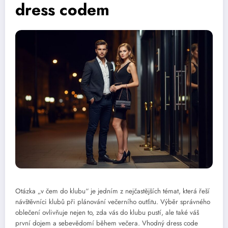
dress codem
Otázka „v čem do klubu“ je jedním z nejčastějších témat, která řeší
návštěvníci klubů při plánování večerního outﬁtu. Výběr správného
oblečení ovlivňuje nejen to, zda vás do klubu pustí, ale také váš
první dojem a sebevědomí během večera. Vhodný dress code