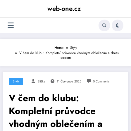
Skip
web-one.cz
to
content
Home
Styly
V čem do klubu: Kompletní průvodce vhodným oblečením a dress
codem
Styly
Eliška
11 Července, 2025
0 Comments
V čem do klubu:
Kompletní průvodce
vhodným oblečením a