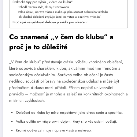
Praktické tipy pro výběr „v čem do klubu“
Pohodlí versus styl: jak najít rovnováhu
Volba obuvi, úprava vlasů a make-up jako součást celkového vzhledu
Jak vhodné oblečení zvyšuje šanci na vstup a pozitivní vnímání
Proč a jak respektovat klubová pravidla pro oblečení
Co znamená „v čem do klubu“ a
proč je to důležité
„V čem do klubu“ představuje otázku výběru vhodného oblečení,
které odpovídá charakteru klubu, aktuálním módním trendům a
společenským očekáváním. Správná volba oblečení je často
nedílnou součástí přípravy na společenskou událost a může být
předmětem diskuse mezi přáteli. Přitom neplatí univerzální
pravidlo – možností je mnoho a záleží na konkrétních okolnostech a
místních zvyklostech.
Oblečení do klubu by mělo respektovat jeho dress code a specifika.
Volba outfitu ovlivňuje první dojem, který si o vás ostatní udělají.
Kromě oděvu zahrnuje i úpravu vlasů a make-up.