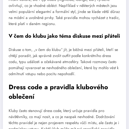
ovlivňují, co je vhodné obléct. Například v některých městech jsou
velmi populární elegantní a formální styl, jinde se klade větší důraz
na módní a uvolněné prvky. Také pravidla mohou vycházet z tradic,
které platí v daném regionu.
V čem do klubu jako téma diskuse mezi přáteli
Diskuse o tom, „v čem do klubu“ jít, je běžná mezi přáteli, kteří se
chtějí poradit, jak správně zvolit outfit podle konkrétního dress
codu, typu události a očekávané atmosféry. Takové rozmowy často
pomáhají vyvarovat se nevhodného oblečení, které by mohlo vést k
odmítnutí vstupu nebo pocitu nepohodlí.
Dress code a pravidla klubového
oblečení
Kluby často stanovují dress code, který určuje pravidla pro
návštěvníky, co mají nosit, a co je naopak nevhodné. Dodržování
těchto pravidel je nejen projevem respektu vůči místu, ale často je i
podmínkou vstupu. Každý klub může mít svá specifická pravidla,