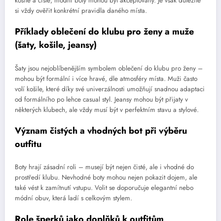
košile a čisté, módní boty mohou být akceptovány. Je však důležité
si vždy ověřit konkrétní pravidla daného místa.
Příklady oblečení do klubu pro ženy a muže
(šaty, košile, jeansy)
Šaty jsou nejoblíbenějším symbolem oblečení do klubu pro ženy –
mohou být formální i více hravé, dle atmosféry místa. Muži často
volí košile, které díky své univerzálnosti umožňují snadnou adaptaci
od formálního po lehce casual styl. Jeansy mohou být přijaty v
některých klubech, ale vždy musí být v perfektním stavu a stylové.
Význam čistých a vhodných bot při výběru
outfitu
Boty hrají zásadní roli – musejí být nejen čisté, ale i vhodné do
prostředí klubu. Nevhodné boty mohou nejen pokazit dojem, ale
také vést k zamítnutí vstupu. Volit se doporučuje elegantní nebo
módní obuv, která ladí s celkovým stylem.
Role šperků jako doplňků k outfitům