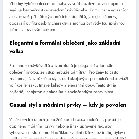
Vhodný výběr oblečení pomáhá vytvořit pozitivní první dojem a
zvyšuje bezpečnost sebevědomí návštěvníka. Kombinace výrazných,
ale zároveň přiměřených módních doplňků, jako jsou šperky,
dodávají outfitu osobitý charakter a mohou být vždy tou správnou
tečkou za stylovým celkem.
Elegantní a formální oblečení jako základní
volba
Pro mnoho návštěvníků a typů klubů je elegantní a formální
oblečení jistotou, že vstup nebude odmítnut. Pro ženy to často
znamenají šaty různého stylu, od koktejlových po společenské. Muži
volí košile, saku, tmavé kalhoty a elegantní obuv. Tento styl je
nejčastěji spojován s pohodlím a společenským protokolem.
Casual styl s módními prvky – kdy je povolen
V některých klubech je možné nosit i casual oblečení, pokud je
doplněno módními prvky nebo je jinak upravené tak, aby
vyhovovalo stylu klubu. Například kvalitní džíny bez trhlin, stylová