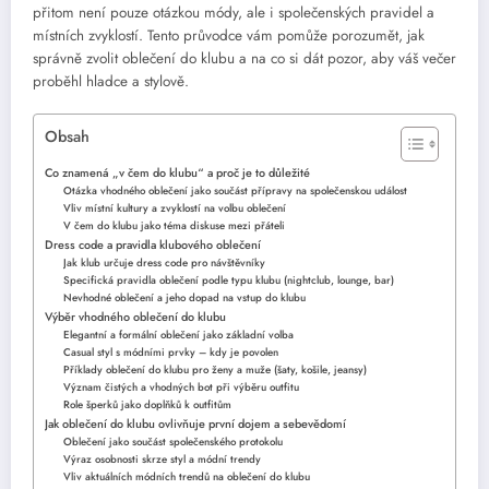
přitom není pouze otázkou módy, ale i společenských pravidel a
místních zvyklostí. Tento průvodce vám pomůže porozumět, jak
správně zvolit oblečení do klubu a na co si dát pozor, aby váš večer
proběhl hladce a stylově.
Obsah
Co znamená „v čem do klubu“ a proč je to důležité
Otázka vhodného oblečení jako součást přípravy na společenskou událost
Vliv místní kultury a zvyklostí na volbu oblečení
V čem do klubu jako téma diskuse mezi přáteli
Dress code a pravidla klubového oblečení
Jak klub určuje dress code pro návštěvníky
Specifická pravidla oblečení podle typu klubu (nightclub, lounge, bar)
Nevhodné oblečení a jeho dopad na vstup do klubu
Výběr vhodného oblečení do klubu
Elegantní a formální oblečení jako základní volba
Casual styl s módními prvky – kdy je povolen
Příklady oblečení do klubu pro ženy a muže (šaty, košile, jeansy)
Význam čistých a vhodných bot při výběru outfitu
Role šperků jako doplňků k outfitům
Jak oblečení do klubu ovlivňuje první dojem a sebevědomí
Oblečení jako součást společenského protokolu
Výraz osobnosti skrze styl a módní trendy
Vliv aktuálních módních trendů na oblečení do klubu