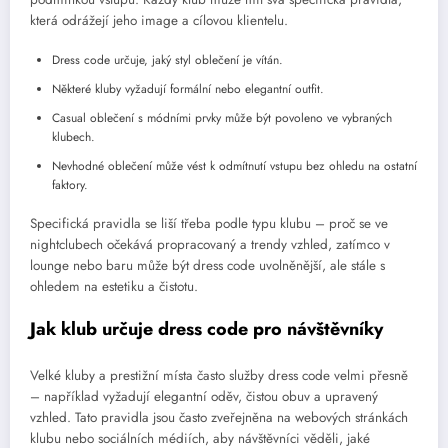
která odrážejí jeho image a cílovou klientelu.
Dress code určuje, jaký styl oblečení je vítán.
Některé kluby vyžadují formální nebo elegantní outfit.
Casual oblečení s módními prvky může být povoleno ve vybraných
klubech.
Nevhodné oblečení může vést k odmítnutí vstupu bez ohledu na ostatní
faktory.
Specifická pravidla se liší třeba podle typu klubu – proč se ve
nightclubech očekává propracovaný a trendy vzhled, zatímco v
lounge nebo baru může být dress code uvolněnější, ale stále s
ohledem na estetiku a čistotu.
Jak klub určuje dress code pro návštěvníky
Velké kluby a prestižní místa často služby dress code velmi přesně
– například vyžadují elegantní oděv, čistou obuv a upravený
vzhled. Tato pravidla jsou často zveřejněna na webových stránkách
klubu nebo sociálních médiích, aby návštěvníci věděli, jaké