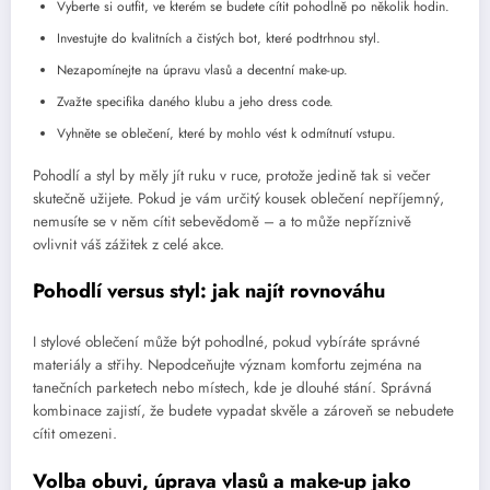
Vyberte si outfit, ve kterém se budete cítit pohodlně po několik hodin.
Investujte do kvalitních a čistých bot, které podtrhnou styl.
Nezapomínejte na úpravu vlasů a decentní make-up.
Zvažte specifika daného klubu a jeho dress code.
Vyhněte se oblečení, které by mohlo vést k odmítnutí vstupu.
Pohodlí a styl by měly jít ruku v ruce, protože jedině tak si večer
skutečně užijete. Pokud je vám určitý kousek oblečení nepříjemný,
nemusíte se v něm cítit sebevědomě – a to může nepříznivě
ovlivnit váš zážitek z celé akce.
Pohodlí versus styl: jak najít rovnováhu
I stylové oblečení může být pohodlné, pokud vybíráte správné
materiály a střihy. Nepodceňujte význam komfortu zejména na
tanečních parketech nebo místech, kde je dlouhé stání. Správná
kombinace zajistí, že budete vypadat skvěle a zároveň se nebudete
cítit omezeni.
Volba obuvi, úprava vlasů a make-up jako