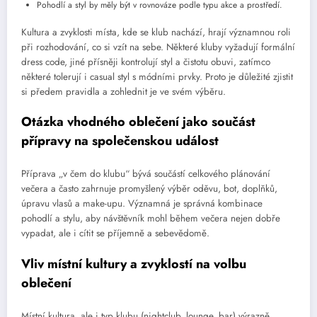
Pohodlí a styl by měly být v rovnováze podle typu akce a prostředí.
Kultura a zvyklosti místa, kde se klub nachází, hrají významnou roli
při rozhodování, co si vzít na sebe. Některé kluby vyžadují formální
dress code, jiné přísněji kontrolují styl a čistotu obuvi, zatímco
některé tolerují i casual styl s módními prvky. Proto je důležité zjistit
si předem pravidla a zohlednit je ve svém výběru.
Otázka vhodného oblečení jako součást
přípravy na společenskou událost
Příprava „v čem do klubu“ bývá součástí celkového plánování
večera a často zahrnuje promyšlený výběr oděvu, bot, doplňků,
úpravu vlasů a make-upu. Významná je správná kombinace
pohodlí a stylu, aby návštěvník mohl během večera nejen dobře
vypadat, ale i cítit se příjemně a sebevědomě.
Vliv místní kultury a zvyklostí na volbu
oblečení
Místní kultura, ale i typ klubu (nightclub, lounge, bar) výrazně