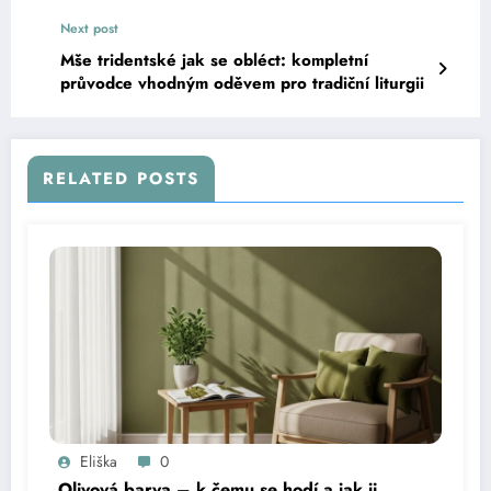
Next post
Mše tridentské jak se obléct: kompletní
průvodce vhodným oděvem pro tradiční liturgii
RELATED POSTS
Eliška
0
Olivová barva – k čemu se hodí a jak ji