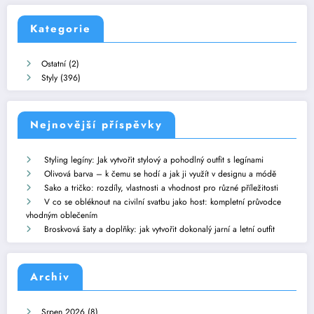
Kategorie
Ostatní
(2)
Styly
(396)
Nejnovější příspěvky
Styling legíny: Jak vytvořit stylový a pohodlný outfit s legínami
Olivová barva – k čemu se hodí a jak ji využít v designu a módě
Sako a tričko: rozdíly, vlastnosti a vhodnost pro různé příležitosti
V co se obléknout na civilní svatbu jako host: kompletní průvodce
vhodným oblečením
Broskvová šaty a doplňky: jak vytvořit dokonalý jarní a letní outfit
Archiv
Srpen 2026
(8)