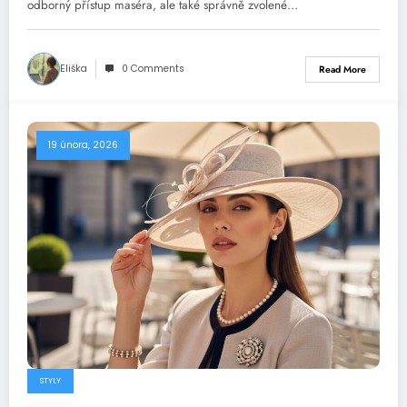
odborný přístup maséra, ale také správně zvolené…
Eliška
0 Comments
Read More
19 února, 2026
STYLY