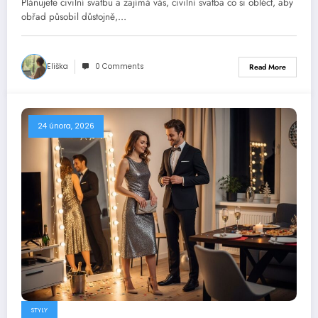
Plánujete civilní svatbu a zajímá vás, civilní svatba co si obléct, aby
obřad působil důstojně,…
Eliška
0 Comments
Read More
24 února, 2026
STYLY