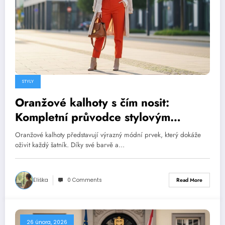
STYLY
Oranžové kalhoty s čím nosit:
Kompletní průvodce stylovým
outfitem
Oranžové kalhoty představují výrazný módní prvek, který dokáže
oživit každý šatník. Díky své barvě a…
Eliška
0 Comments
Read More
26 února, 2026