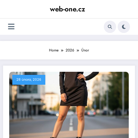
Skip
web-one.cz
to
content
Home
2026
Únor
28 února, 2026