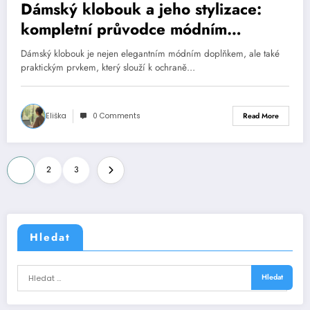
Dámský klobouk a jeho stylizace:
kompletní průvodce módním
doplňkem
Dámský klobouk je nejen elegantním módním doplňkem, ale také
praktickým prvkem, který slouží k ochraně…
Eliška
0 Comments
Read More
Stránkování
1
2
3
příspěvků
Hledat