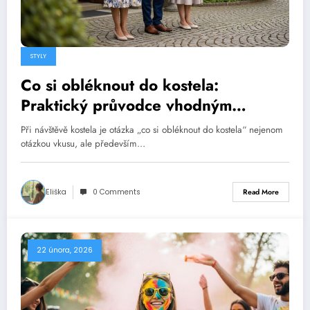
STYLY
Co si obléknout do kostela:
Praktický průvodce vhodným
oblečením
Při návštěvě kostela je otázka „co si obléknout do kostela“ nejenom
otázkou vkusu, ale především…
Eliška
0 Comments
Read More
22 února, 2026