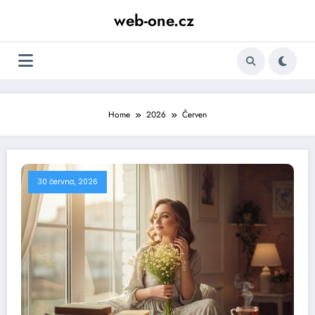
Skip
web-one.cz
to
content
Home
2026
Červen
30 června, 2026