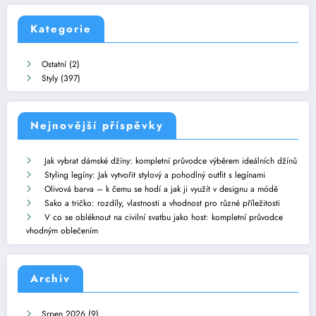
Kategorie
Ostatní
(2)
Styly
(397)
Nejnovější příspěvky
Jak vybrat dámské džíny: kompletní průvodce výběrem ideálních džínů
Styling legíny: Jak vytvořit stylový a pohodlný outfit s legínami
Olivová barva – k čemu se hodí a jak ji využít v designu a módě
Sako a tričko: rozdíly, vlastnosti a vhodnost pro různé příležitosti
V co se obléknout na civilní svatbu jako host: kompletní průvodce
vhodným oblečením
Archiv
Srpen 2026
(9)