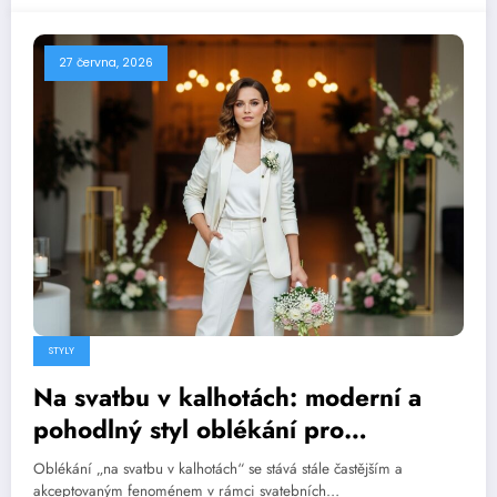
27 června, 2026
STYLY
Na svatbu v kalhotách: moderní a
pohodlný styl oblékání pro
slavnostní příležitosti
Oblékání „na svatbu v kalhotách“ se stává stále častějším a
akceptovaným fenoménem v rámci svatebních…