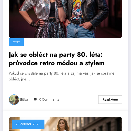
STYLY
Jak se obléct na party 80. léta:
průvodce retro módou a stylem
Pokud se chystáte na party 80. léta a zajímá vás, jak se správně
obléct, jste…
Eliška
0 Comments
Read More
23 června, 2026