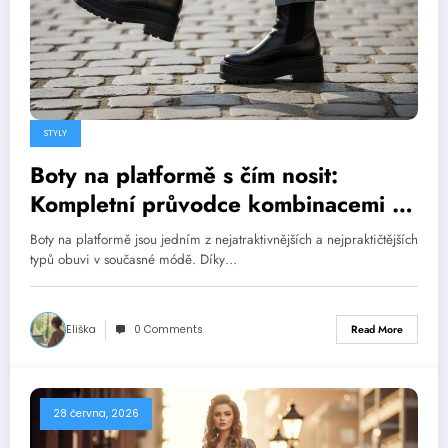
STYLY
Boty na platformě s čím nosit:
Kompletní průvodce kombinacemi a
styly
Boty na platformě jsou jedním z nejatraktivnějších a nejprakt­ičtějších
typů obuvi v současné módě. Díky…
Eliška
0 Comments
Read More
28 června, 2026