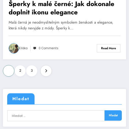
Šperky k malé černé: Jak dokonale
doplnit ikonu elegance
Malá černá je neodmyslitelným symbolem ženskosti a elegance,
která nikdy nevyjde z módy. Šperky k…
Eliška
0 Comments
Read More
Stránkování
1
2
3
příspěvků
Hledat