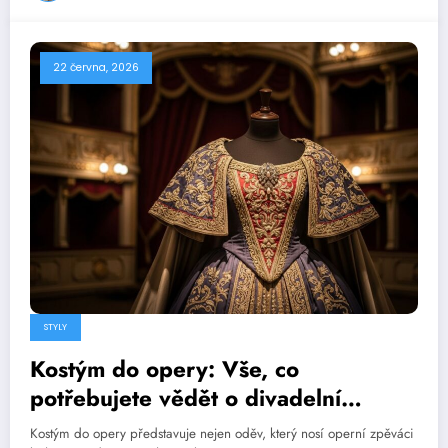
22 června, 2026
STYLY
Kostým do opery: Vše, co
potřebujete vědět o divadelní
vizuální reprezentaci
Kostým do opery představuje nejen oděv, který nosí operní zpěváci